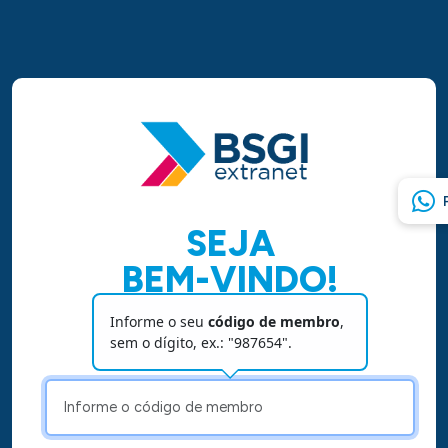
SEJA
BEM-VINDO!
Para conectar-se insira os dados abaixo:
Informe o seu
código de membro
,
sem o dígito, ex.: "987654".